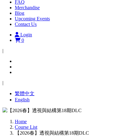
FAQ
Merchandise
Blog
Upcoming Events
Contact Us
Login
0
|
|
繁體中文
English
Home
Course List
【2026春】透視與結構第18期DLC