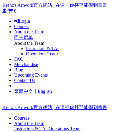
Krenz's Artwork官方網站 | 在這裡你甚至能學到畫畫
0
Login
Courses
About the Team
回主選單
About the Team
Instructors & TAs
Operations Team
FAQ
Merchandise
Blog
Upcoming Events
Contact Us
繁體中文
｜
English
Krenz's Artwork官方網站 | 在這裡你甚至能學到畫畫
Courses
About the Team
Instructors & TAs
Operations Team