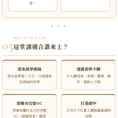
習。
✦ ✦ ✦
WHO IS THIS FOR
05
這堂課適合誰來上？
想系統學線稿
透視表情卡關
想系統學習二次元／卡通風角
在人體透視、表情、體塊、動
色線稿的同學
作、服飾上卡關
想擁有完整OC
打基礎中
想擁有屬於自己的完整
正在打下扎實人體繪畫基礎的
OC（原創角色）檔案
同學