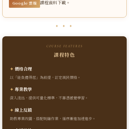
課程資料下載。
Google 雲端
✦ ✦ ✦
COURSE FEATURES
課程特色
✦
價格合理
以「能負擔得起」為前提，訂定親民價格。
✦
專業教學
深入淺出，提供可量化標準，不靠憑感覺學習。
✦
線上反饋
助教專業改圖，搭配明確作業，循序漸進加速進步。