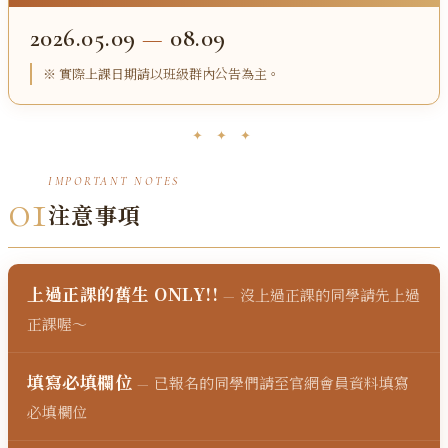
2026.05.09
—
08.09
※ 實際上課日期請以班級群內公告為主。
✦ ✦ ✦
IMPORTANT NOTES
01
注意事項
上過正課的舊生 ONLY!!
沒上過正課的同學請先上過
—
正課喔～
填寫必填欄位
已報名的同學們請至官網會員資料填寫
—
必填欄位