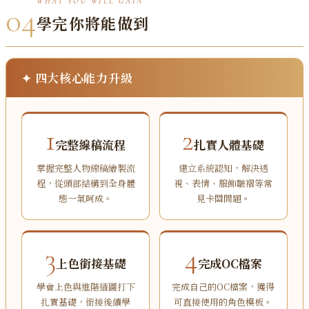
WHAT YOU WILL GAIN
04
學完你將能做到
✦ 四大核心能力升級
1
2
完整線稿流程
扎實人體基礎
掌握完整人物線稿繪製流
建立系統認知，解決透
程，從頭部結構到全身體
視、表情、服飾皺褶等常
態一氣呵成。
見卡關問題。
3
4
上色銜接基礎
完成OC檔案
學會上色與進階插圖打下
完成自己的OC檔案，獲得
扎實基礎，銜接後續學
可直接使用的角色模板。