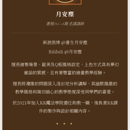
月安塵
透視DLC-18期 主講講師
新浪微博 @書生月安塵
Bilibili @月安塵
擅長繪製場景、歐美及Q版風格設定，上色方式具有夢幻
童話的質感，且有著豐富的繪畫教學經驗。
擅長將複雜的問題深入淺出地分析講解，其幽默風趣的
教學風格和親切細心的教學態度深受同學們的喜愛。
於2021年加入KK魔法學院擔任助教一職，後負責KK課
件的製作與設計相關內容。
✦ ✦ ✦