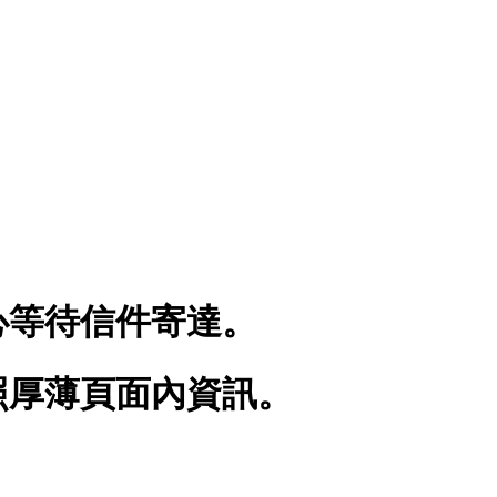
心等待信件寄達。
照厚薄頁面內資訊。