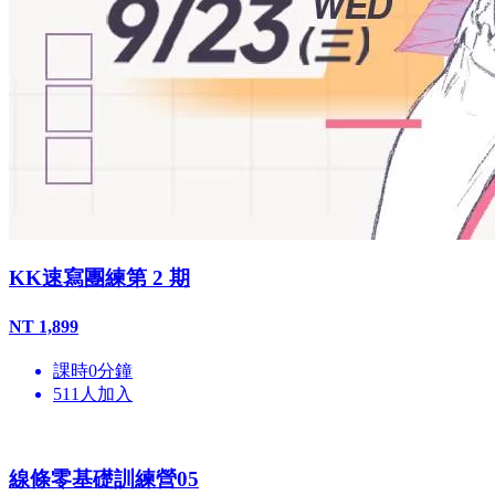
KK速寫團練第 2 期
NT
1,899
課時
0
分鐘
511
人加入
線條零基礎訓練營05