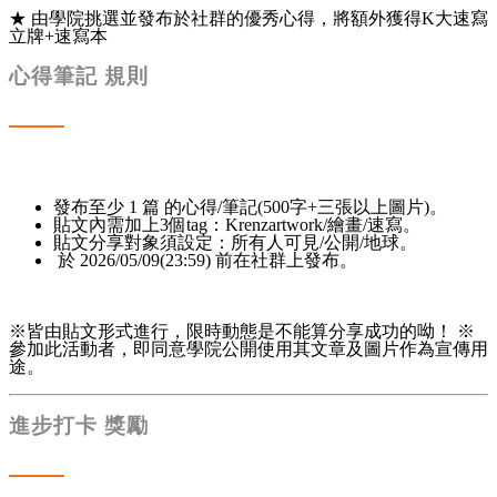
★ 由學院挑選並發布於社群的優秀心得，將額外獲得K大速寫
立牌+速寫本
心得筆記 規則
發布至少 1 篇 的心得/筆記(500字+三張以上圖
片)。
貼文內需加上3個tag：Krenzartwork/繪畫/速寫。
貼文分享對象須設定：所有人可見/公開/地球。
於 2026/05/09(23:59) 前在社群上發布。
※皆由貼文形式進行，限時動態是不能算分享成功的呦！ ※
參加此活動者，即同意學院公開使用其文章及圖片作為宣傳用
途。
進步打卡 獎勵