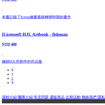
本書記錄了Krenz繪畫風格轉變時期的畫作
[Licensed] HJL Artbook - fishman
NTD 400
繪師HJL所創作的作品集
1
2
課程介紹
團隊介紹
常見問題
通販商品
近期活動
聯絡我們
隱私