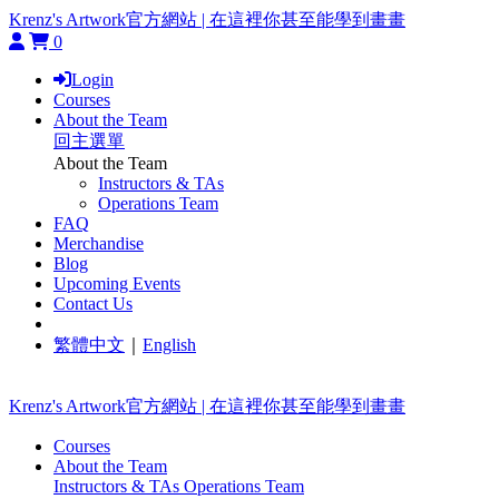
Krenz's Artwork官方網站 | 在這裡你甚至能學到畫畫
0
Login
Courses
About the Team
回主選單
About the Team
Instructors & TAs
Operations Team
FAQ
Merchandise
Blog
Upcoming Events
Contact Us
繁體中文
｜
English
Krenz's Artwork官方網站 | 在這裡你甚至能學到畫畫
Courses
About the Team
Instructors & TAs
Operations Team