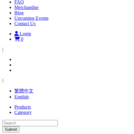
FAQ
Merchandise
Blog
Upcoming Events
Contact Us
Login
0
|
|
繁體中文
English
Products
Category
Submit