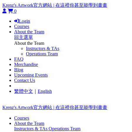
Krenz's Artwork官方網站 | 在這裡你甚至能學到畫畫
0
Login
Courses
About the Team
回主選單
About the Team
Instructors & TAs
Operations Team
FAQ
Merchandise
Blog
Upcoming Events
Contact Us
繁體中文
｜
English
Krenz's Artwork官方網站 | 在這裡你甚至能學到畫畫
Courses
About the Team
Instructors & TAs
Operations Team