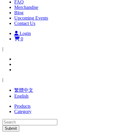
FAQ
Merchandise
Blog
Upcoming Events
Contact Us
Login
0
|
|
繁體中文
English
Products
Category
Submit