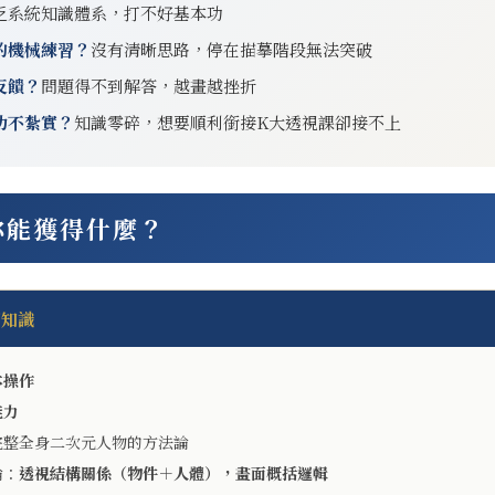
乏系統知識體系，打不好基本功
的機械練習？
沒有清晰思路，停在描摹階段無法突破
反饋？
問題得不到解答，越畫越挫折
功不紮實？
知識零碎，想要順利銜接K大透視課卻接不上
，你能獲得什麼？
門知識
本操作
能力
完整全身二次元人物的方法論
論：
透視結構關係（物件＋人體），畫面概括邏輯