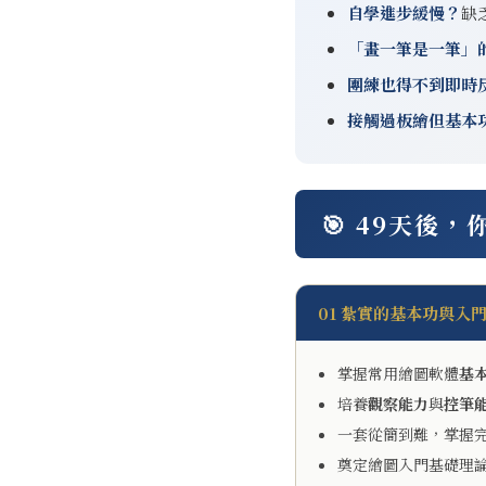
自學進步緩慢？
缺
「畫一筆是一筆」
團練也得不到即時
接觸過板繪但基本
🎯 49天後
01 紮實的基本功與入
掌握常用繪圖軟體
基
培養
觀察能力
與
控筆
一套從簡到難，掌握
奠定繪圖入門基礎理