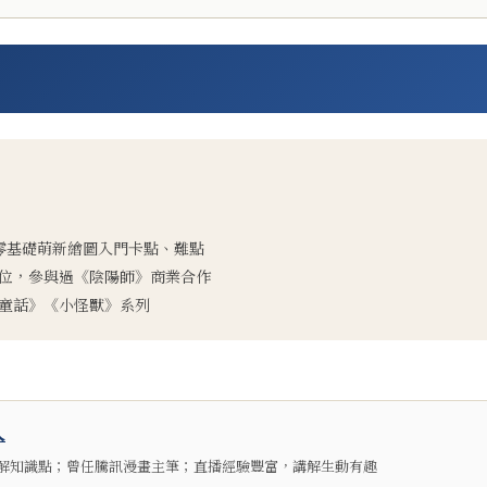
零基礎萌新繪圖入門卡點、難點
位，參與過《陰陽師》商業合作
童話》《小怪獸》系列
人
解知識點；曾任騰訊漫畫主筆；直播經驗豐富，講解生動有趣