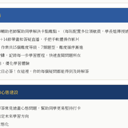
務
師輔助老師幫助同學解決卡點難點。（每班配置多位領航員，學長姐傳授
課＋14節帶畫和答疑直播，手把手軟體操作影片
作業共15個難度等級、7類題型，難度循序漸進
安排
，記錄每一步學習歷程，快速查閱問題所在
態，優化學習體驗
次日必答！在這裡，你的每個疑問都能得到及時解答
和心態建設
解答常見繪畫心態問題，幫助同學更易堅持打卡
確定未來學習方向
常態化