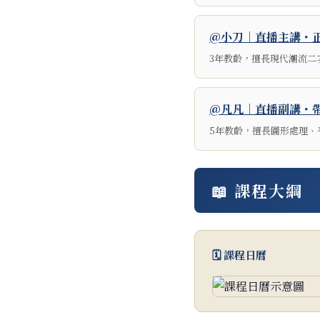
@小刀｜直播主講・
3年教齡，擅長現代潮流二
@凡凡｜直播副講・
5年教齡，擅長圖形處理、
📖 課程大綱
🗓️ 課程日曆