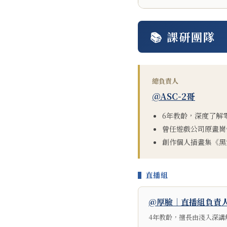
📚 課研團隊
總負責人
@ASC-2哥
6年教齡，深度了解
曾任遊戲公司原畫崗
創作個人插畫集《黑
▌直播組
@厚臉｜直播組負責
4年教齡，擅長由淺入深講