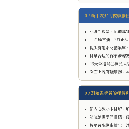
02 新手友好的教學服
小班制教學，配備導
共
21場直播
：7節正
提供有趣素材圖集庫、
科學合理的
作業步驟
49天全程關注學員狀
全面上線
答疑服務
，
03 對繪畫學習的理解
群內心態小卡排解，
明確繪畫學習目標，
將學習融進生活化、