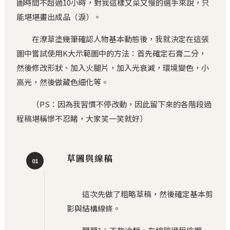
圖時間不超過10小時，對我這樣又菜又慢的選手來說，只
能堪堪畫出成品（淚）。
在潦草塗幾筆確認人物基本動態後，我就決定在這張
圖中嘗試使用K大示範圖中的方法：首先確定石膏二分，
然後修改形狀、加入火腿片，加入光衰減，環境變色，小
高光，然後做藏色細化等。
（PS：因為我習慣不停改動，因此留下來的各階段過
程稿堪稱慘不忍睹，大家笑一笑就好）
草圖與線稿
01
這次先做了粗略草稿，然後確定基本剪
影與結構線條。