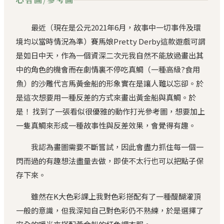
最近（現在是公元2021年6月，故事中一切事件及環
境均以當時情況為準）賽馬娘Pretty Derby這款遊戲可謂
是如日中天，作為一個資深二次元我自然不能放過畫出其
中的角色的機會――而在劇情裏不停吃真鯛（一種高級?食用
魚）的沙雕代言馬――黃金船的形象實在是讓人難以忘卻。於
是這次想要用一種反差的方式來畫出黃金船與真鯛。於
是！ 找到了一張看似很優雅的動作打光參考圖，想要加上
一隻真鯛來形成一種故事性與反差效果，會覺得有趣。
我認為畫圖需要不斷嘗試，因此會盡力抓住每一個一
閃而過的有趣想法盡量去做，即使不太行也可以把點子保
存下來。
雖然在K大色彩課上我對色彩搭配有了一種醍醐灌頂
一般的意識，但我深知自己對色彩仍不熟練，於是選擇了