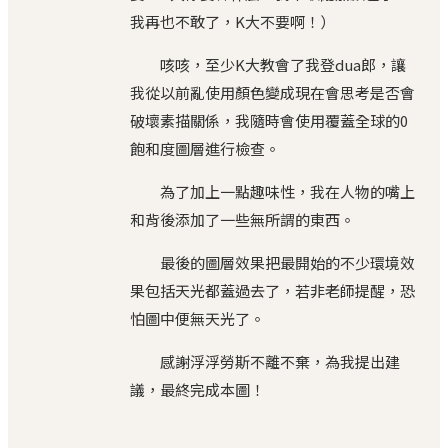
我再也不敢了，K大不要啊！）
咳咳，至少K大教會了我登dua郎，讓
我從以前亂使用顏色變成現在會思考是否會
破壞素描關係，我隨時會使用覆蓋全球的0
飽和度圖層進行檢查。
為了加上一點趣味性，我在人物的嘴上
和背後添加了一些無所謂的東西。
最後的圖層效果把最開始的不少環境效
果包括天光都蓋過去了，若非老師提醒，恐
怕圖中便無天光了。
感謝浮浮勞斯不離不棄，為我提出建
議，最終完成本圖！