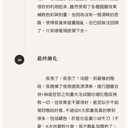
很好的利用起來...雖然使用了各種圖層效果
補救色彩與刻畫，但因為沒有一個清晰的思
路，使得我後來越畫越亂，但已經無法回頭
了，只有硬著頭皮撐下去。
最終細化
06
我急了，我急了！沒錯，到最後的階
段，我選擇了使用還我漂漂拳，進行圖層合
併+無能狂怒之刻畫大法試圖在細化階段挽
救一切，但效果並不算很好，甚至似乎不如
第四階段好看...不過從K大那裏我真的學到
很多，包括藏色，於是在這裏小試牛刀（不
要，K大你要幹什麼，我不敢亂加顏色了，