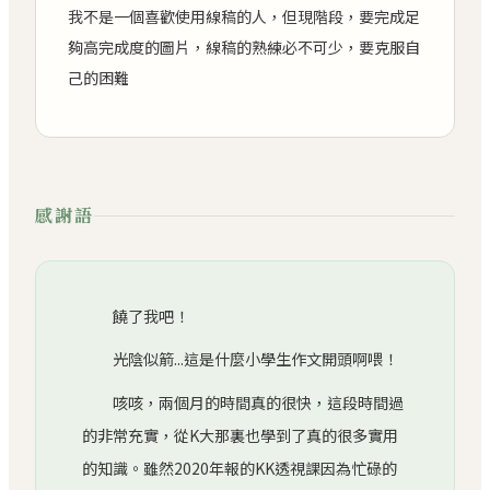
我不是一個喜歡使用線稿的人，但現階段，要完成足
夠高完成度的圖片，線稿的熟練必不可少，要克服自
己的困難
感謝語
饒了我吧！
光陰似箭...這是什麼小學生作文開頭啊喂！
咳咳，兩個月的時間真的很快，這段時間過
的非常充實，從K大那裏也學到了真的很多實用
的知識。雖然2020年報的KK透視課因為忙碌的