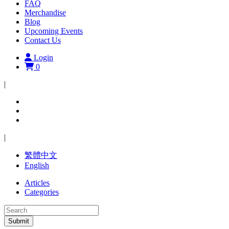
FAQ
Merchandise
Blog
Upcoming Events
Contact Us
Login
0
|
|
繁體中文
English
Articles
Categories
Submit