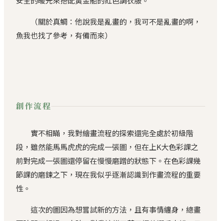
安全的暖光來搭配黃金船的紅色調衣服。
（關於真鯛：他說我是亂畫的，我可不是亂畫的啊，
魚我也找了參考，有備而來）
創作流程
實不相瞞，我對繪畫流程的探索還完全處於初級階
段，雖然能馬馬虎虎的完成一張圖，但在上K大色彩課之
前對完成一張圖還停留在慢慢磨蹭的狀態下。在色彩課幾
節課的磨鍊之下，現在我似乎逐漸認識到作畫流程的重要
性。
這次的圖因為想嘗試新的方法，且有事情纏身，總畫