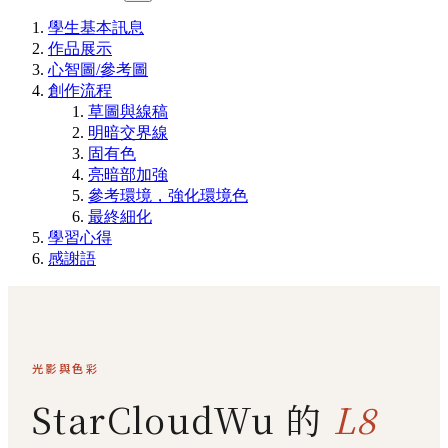
學生基本訊息
作品展示
心智圖/參考圖
創作流程
草圖與線稿
明暗交界線
固有色
亮暗部加強
參考環境，強化環境色
最終細化
學習心得
感謝語
光影與色彩
StarCloudWu 的
L8