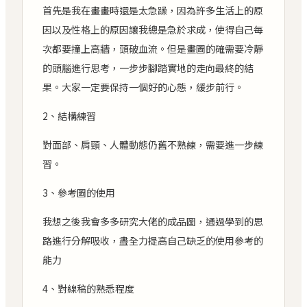
首先是我在畫畫時還是太急躁，因為許多生活上的原
因以及性格上的原因讓我總是急於求成，使得自己每
次都要撞上高牆，頭破血流。但是畫圖的確需要冷靜
的頭腦進行思考，一步步腳踏實地的走向最終的結
果。大家一定要保持一個好的心態，緩步前行。
2、結構練習
對面部、肩頸、人體動態仍舊不熟練，需要進一步練
習。
3、參考圖的使用
我想之後我會多多研究大佬的成品圖，通過學到的思
路進行分解吸收，盡全力提高自己缺乏的使用參考的
能力
4、對線稿的熟悉程度