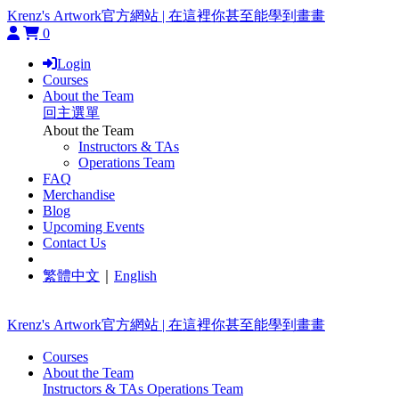
Krenz's Artwork官方網站 | 在這裡你甚至能學到畫畫
0
Login
Courses
About the Team
回主選單
About the Team
Instructors & TAs
Operations Team
FAQ
Merchandise
Blog
Upcoming Events
Contact Us
繁體中文
｜
English
Krenz's Artwork官方網站 | 在這裡你甚至能學到畫畫
Courses
About the Team
Instructors & TAs
Operations Team