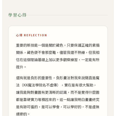
學習心得
心得 REFLECTION
重要的新技能一個是關於藏色，只要保護正確的素描
關係，藏色便不會那麼難，儘管我還不熟練，但我相
信在這個理論基礎上加以更多觀察練習，一定能有所
提升。
還有就是負形的重要性，負形畫法對我來說簡直是魔
法（KK魔法學院名不虛傳），實在是有很大幫助，
讓我能夠對畫圖有更清晰的認識，而不是覺得什麼圖
都是靠硬實力堆積起來的。這一點讓我明白畫畫終究
是有跡可循的，是可以學會，可以學好的，不是虛無
縹緲的。