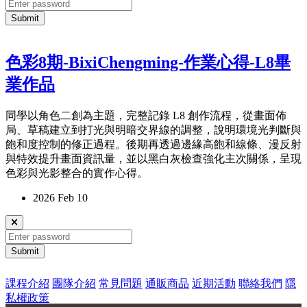
Submit
色彩8期-BixiChengming-作業心得-L8畢
業作品
同學以角色二創為主題，完整記錄 L8 創作流程，從畫面佈
局、草稿建立到打光與明暗交界線的調整，說明環境光判斷與
飽和度控制的修正過程。後期再透過邊緣高飽和線條、漫反射
與特效提升畫面資訊量，並以黑白灰檢查強化主次關係，呈現
色彩與光影整合的實作心得。
2026 Feb 10
Submit
課程介紹
團隊介紹
常見問題
通販商品
近期活動
聯絡我們
隱
私權政策