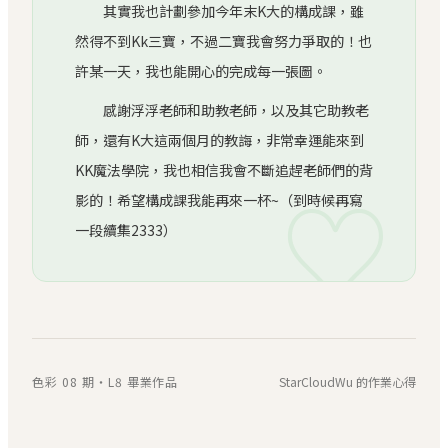
其實我也計劃參加今年末K大的構成課，雖
然得不到Kk三寶，不過二寶我會努力爭取的！也
許某一天，我也能開心的完成每一張圖。
感謝浮浮老師和助教老師，以及其它助教老
師，還有K大這兩個月的教誨，非常幸運能來到
KK魔法學院，我也相信我會不斷追趕老師們的背
♡
影的！希望構成課我能再來一杯~（到時候再寫
一段續集2333）
色彩 08 期・L8 畢業作品
StarCloudWu 的作業心得