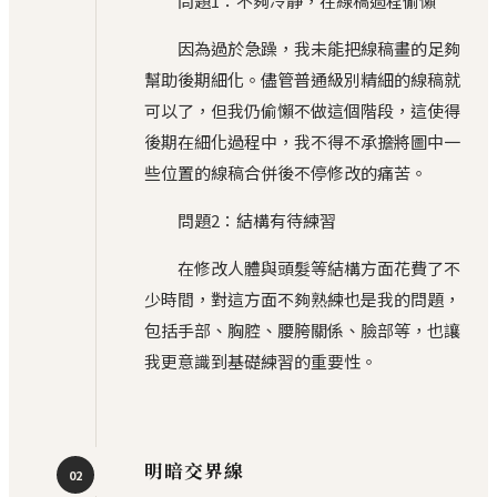
問題1：不夠冷靜，在線稿過程偷懶
因為過於急躁，我未能把線稿畫的足夠
幫助後期細化。儘管普通級別精細的線稿就
可以了，但我仍偷懶不做這個階段，這使得
後期在細化過程中，我不得不承擔將圖中一
些位置的線稿合併後不停修改的痛苦。
問題2：結構有待練習
在修改人體與頭髮等結構方面花費了不
少時間，對這方面不夠熟練也是我的問題，
包括手部、胸腔、腰胯關係、臉部等，也讓
我更意識到基礎練習的重要性。
明暗交界線
02