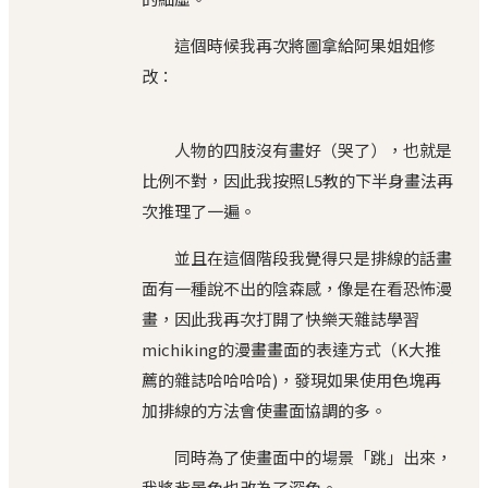
這個時候我再次將圖拿給阿果姐姐修
改：
人物的四肢沒有畫好（哭了），也就是
比例不對，因此我按照L5教的下半身畫法再
次推理了一遍。
並且在這個階段我覺得只是排線的話畫
面有一種說不出的陰森感，像是在看恐怖漫
畫，因此我再次打開了快樂天雜誌學習
michiking的漫畫畫面的表達方式（K大推
薦的雜誌哈哈哈哈)，發現如果使用色塊再
加排線的方法會使畫面協調的多。
同時為了使畫面中的場景「跳」出來，
我將背景色也改為了深色。