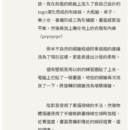
放，我在前面的紙箱上加入了我自己設計的
logo演化而成的布娃娃。大紙箱、桌子、
美少女、書櫃形成三角形構圖，畫面感更加
平衡。然後再加上攤在地上的衣服和內褲
（prprprpr）
原本不自然的褶皺經過阿果姐姐的建議
改為了現在這樣，更能表達出沙發的柔軟。
還有壁紙我用以前的練習圖貼了上去，
電腦上也貼了一個畫面。地毯的褶皺再次改
良了一下，將旋轉的褶皺改為堆積褶皺。
陰影我使用了素描排線的手法，然後物
體描邊使用了手繪裝飾畫線線交接時加粗，
近實遠虛，畫面靠攝影機近的線段粗實，遠
的細虛。