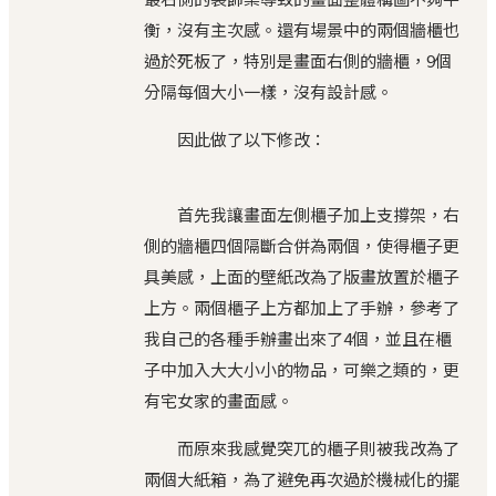
衡，沒有主次感。還有場景中的兩個牆櫃也
過於死板了，特別是畫面右側的牆櫃，9個
分隔每個大小一樣，沒有設計感。
因此做了以下修改：
首先我讓畫面左側櫃子加上支撐架，右
側的牆櫃四個隔斷合併為兩個，使得櫃子更
具美感，上面的壁紙改為了版畫放置於櫃子
上方。兩個櫃子上方都加上了手辦，參考了
我自己的各種手辦畫出來了4個，並且在櫃
子中加入大大小小的物品，可樂之類的，更
有宅女家的畫面感。
而原來我感覺突兀的櫃子則被我改為了
兩個大紙箱，為了避免再次過於機械化的擺