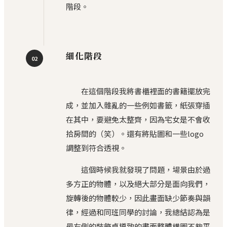
階段。
細化階段
02
在這個階段我將書櫃裡面的書籍擺放完
成，並加入雜亂的一些例如書籤，紙張穿插
在其中，要避免太整齊，因為宅女是不會收
拾房間的（笑）。還有將貼圖和一些logo
調整到符合透視。
這個時候我就發現了問題，場景由於過
多方正的物體，以及絕大部分是面向我們，
旋轉後的物體較少，因此畫面缺少節奏與韻
律，經過和同班同學的討論，我總結認為是
最右側的裝飾桌導致的畫面整體構圖不夠平