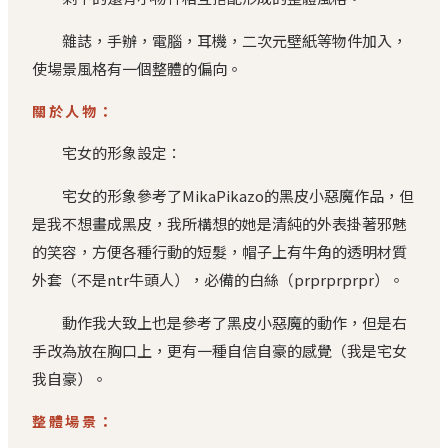
雜誌，手辦，電腦，耳機，二次元壁紙等物件加入，
使場景風格有一個整體的偏向。
關於人物：
宅女的形象設定：
宅女的形象參考了MikaPikazo的黑皮小惡魔作品，但
是我不想畫成黑皮，我所構想的她是清純的外表掛著邪魅
的笑容，方便各種行動的短髮，帽子上有牛角的透明材質
外套（不是ntr牛頭人），必備的白絲（prprprprpr）。
動作我大致上也是參考了黑皮小惡魔的動作，但是右
手改為放在胸口上，更有一種自信自豪的感覺（我是宅女
我自豪）。
整體場景：