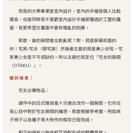
而我的大學專業是室內設計，室內的手繪我個人比較
擅長，但是同時我不喜歡室內設計手繪那種過於工整的畫
面，我更希望在畫面中要有雜亂的因素。
那麼，誰的房間會比較亂呢？對，就是屏幕前面的
你！宅男/宅女（御宅族）然後最主要的就是美少女啦，宅
家美少女是不可或缺的。所以主題也就定位「宅女的房間
（OTAKU）」。
關於場景：
宅女必備物品：
課件中的日式雜貨風十分適合改作一個房間，也符合
我心目中對於宅女房間的構想，那麼根據參考圖，例如桌
子椅子以及櫃子等大物件的框架已經完成。
剩下的還有小物件相互搭配形成的整體風格。