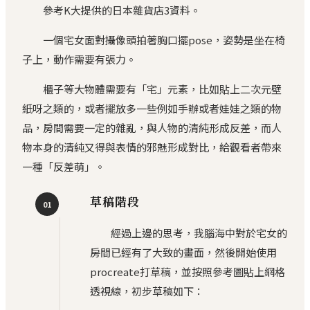
參考K大提供的日本雜貨店3資料。
一個宅女面對攝像頭拍著胸口擺pose，姿勢是坐在椅
子上，動作需要有張力。
櫃子等大物體需要有「宅」元素，比如貼上二次元壁
紙呀之類的，或者擺放多一些例如手辦或者娃娃之類的物
品，房間需要一定的雜亂，與人物的清純形成反差，而人
物本身的清純又得與表情的邪魅形成對比，給觀看者帶來
一種「反差萌」。
草稿階段
01
經過上邊的思考，我腦海中對於宅女的
房間已經有了大致的畫面，然後開始使用
procreate打草稿，並按照參考圖貼上網格
透視線，初步草稿如下：