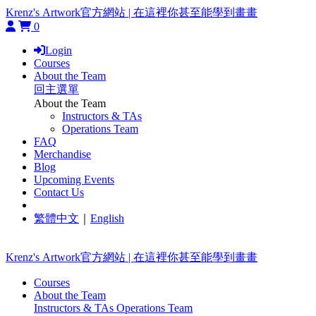
Krenz's Artwork官方網站 | 在這裡你甚至能學到畫畫
0
Login
Courses
About the Team
回主選單
About the Team
Instructors & TAs
Operations Team
FAQ
Merchandise
Blog
Upcoming Events
Contact Us
繁體中文
｜
English
Krenz's Artwork官方網站 | 在這裡你甚至能學到畫畫
Courses
About the Team
Instructors & TAs
Operations Team