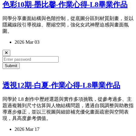
色彩10期-墨比馨-作業心得-L8畢業作品
同學分享畫面結構與色階控制，從底圖分區到材質刻畫，並以
隱藏線段引導視線、壓縮空間，強化女武神壓迫感與畫面氛
圍。
2026 Mar 03
Submit
透視12期-白夏-作業心得-L8畢業作品
同學於 L8 創作中歷經選題與實作多項挑戰，從參考過多、主
題過複雜到尺寸估算與人物結構問題，透過自我調整與助教指
導逐步修正，並以三視圖與細節補充優化畫面疏密與空間表
現，具高度參考價值。
2026 Mar 17