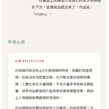
在畫面上我再加入我自己的名字和標題
在下方，這樣成品就出來了，作品名：
「otaku」。
學習心得
心得 REFLECTION
在兩個月前沒有上K大透視課的時候，我屬於知道透
視，但是沒有怎麼嘗試過，也不敢去嘗試場景的構
建，人體也存在大量問題，不找大量參考就無法開始
畫，很多作品都是照片貼背景或者建模當背景，再加
上人物做點後期處理就完成的。
在這個階段說實話我感到十分痛苦，因為我喜愛二次