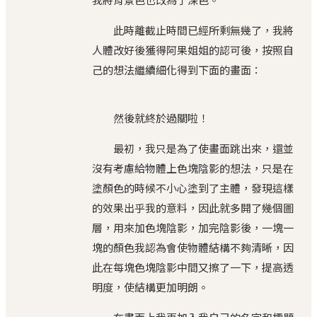
此時離截止時間已經所剩無幾了，我將
人體改好後獲得阿果姐姐的認可後，按照自
己的想法繼續細化得到下面的畫面：
然後就終於過關啦！
最初，我只是為了使畫面跳出來，還並
沒有考慮給物體上色塊陰影的想法，只是在
塗顏色的時候不小心塗到了主體，發現這樣
的效果出乎我的意料，因此就多開了幾個圖
層，用來加色塊陰影，加完陰影後，一塊一
塊的顏色我認為會使物體結構不夠清晰，因
此在每塊色塊陰影中間又擦了一下，提高透
明度，使結構更加明朗。