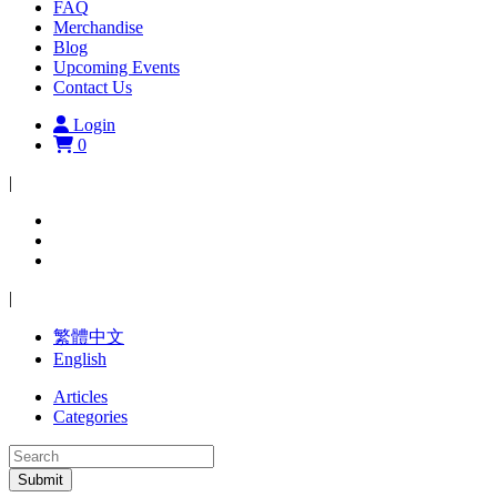
FAQ
Merchandise
Blog
Upcoming Events
Contact Us
Login
0
|
|
繁體中文
English
Articles
Categories
Submit