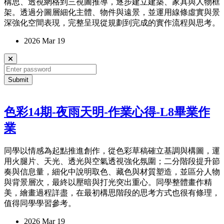
構思、透視網格到三視圖推導，逐步建立建築、家具與人物框
架。透過分圖層細化主體、物件與遠景，並運用線條虛實與景
深強化空間表現，完整呈現從規劃到完成的實作流程與思考。
2026 Mar 19
Submit
色彩14期-夜雨天明-作業心得-L8畢業作
業
同學以情感為起點推進創作，從色彩草稿確立基調與構圖，運
用火腿片、天光、透光與空氣透視強化氛圍；二分階段提升節
奏與信息量，細化中說明取色、藏色與材質塑造，並區分人物
與背景層次，最終以壓暗與打光突出重心。同學整體畫作精
美，繪畫過程詳盡，在最初構思階段的思考方式也很有條理，
值得同學學習參考。
2026 Mar 19