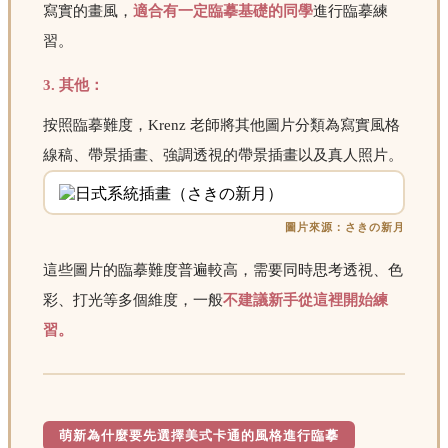
寫實的畫風，
適合有一定臨摹基礎的同學
進行臨摹練
習。
3. 其他：
按照臨摹難度，Krenz 老師將其他圖片分類為寫實風格
線稿、帶景插畫、強調透視的帶景插畫以及真人照片。
圖片來源：さきの新月
這些圖片的臨摹難度普遍較高，需要同時思考透視、色
彩、打光等多個維度，一般
不建議新手從這裡開始練
習。
萌新為什麼要先選擇美式卡通的風格進行臨摹