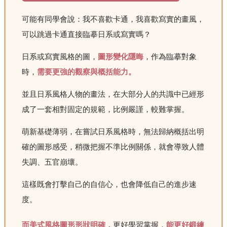
可能有同學會說：我不喜歡卡通，我喜歡寫實的畫風，
可以跳過卡通直接臨摹日系或寫實嗎？
日系或寫實風格的圖，
圖形變化隱晦
，作為臨摹對象
時，
需要更強的觀察與概括能力。
並且日系風格人物的畫法，在大部分人的共識中已經形
成了一套相對固定的規範，比例嚴謹，較難掌握。
萌新基礎薄弱，在嘗試日系風格時，無法歸納概括出明
確的圖形感受，稍微把握不準比例關係，就會導致人體
失調、五官崩壞。
這樣既會打擊自己的自信心，也會降低自己的進步速
度。
而美式風格圖形形狀明確，
更好學習掌握，
能更好鍛練