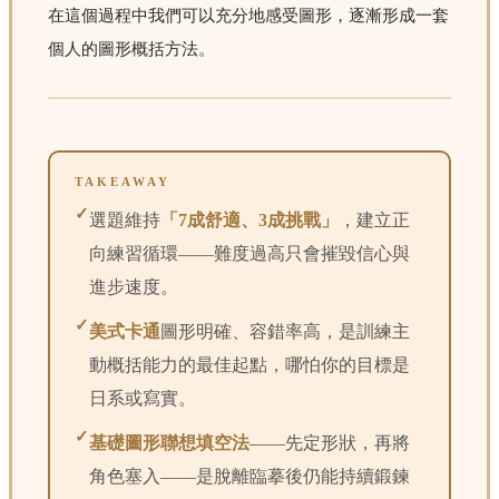
在這個過程中我們可以充分地感受圖形，逐漸形成一套
個人的圖形概括方法。
TAKEAWAY
✓
選題維持
「7成舒適、3成挑戰」
，建立正
向練習循環——難度過高只會摧毀信心與
進步速度。
✓
美式卡通
圖形明確、容錯率高，是訓練主
動概括能力的最佳起點，哪怕你的目標是
日系或寫實。
✓
基礎圖形聯想填空法
——先定形狀，再將
角色塞入——是脫離臨摹後仍能持續鍛鍊