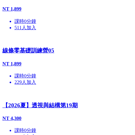
NT
1,899
課時
0
分鐘
511
人加入
線條零基礎訓練營05
NT
1,899
課時
0
分鐘
229
人加入
【2026夏】透視與結構第19期
NT
4,300
課時
0
分鐘