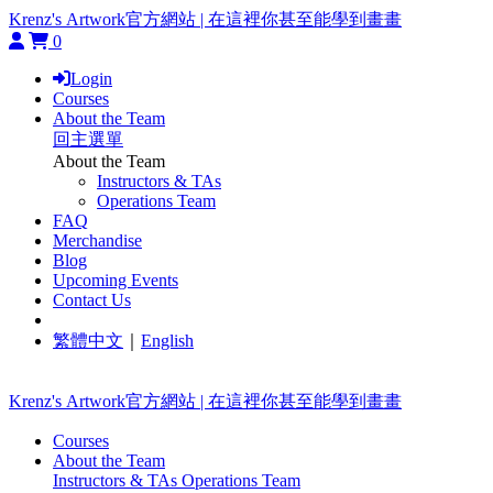
Krenz's Artwork官方網站 | 在這裡你甚至能學到畫畫
0
Login
Courses
About the Team
回主選單
About the Team
Instructors & TAs
Operations Team
FAQ
Merchandise
Blog
Upcoming Events
Contact Us
繁體中文
｜
English
Krenz's Artwork官方網站 | 在這裡你甚至能學到畫畫
Courses
About the Team
Instructors & TAs
Operations Team