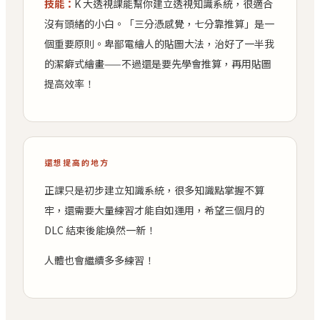
技能：
K 大透視課能幫你建立透視知識系統，很適合
沒有頭緒的小白。「三分憑感覺，七分靠推算」是一
個重要原則。卑鄙電繪人的貼圖大法，治好了一半我
的潔癖式繪畫——不過還是要先學會推算，再用貼圖
提高效率！
還想提高的地方
正課只是初步建立知識系統，很多知識點掌握不算
牢，還需要大量練習才能自如運用，希望三個月的
DLC 結束後能煥然一新！
人體也會繼續多多練習！