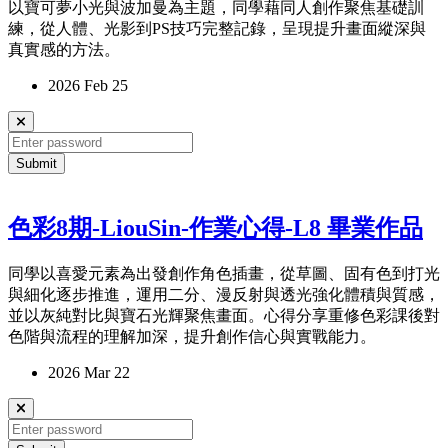
以寶可夢小光與波加曼為主題，同學藉同人創作聚焦基礎訓
練，從人體、光影到PS技巧完整記錄，呈現提升畫面縱深與
真實感的方法。
2026 Feb 25
Submit
色彩8期-LiouSin-作業心得-L8 畢業作品
同學以喜愛元素為出發創作角色插畫，從草圖、固有色到打光
與細化逐步推進，運用二分、漫反射與透光強化體積與質感，
並以灰純對比與寶石光輝聚焦畫面。心得分享重修色彩課後對
色階與流程的理解加深，提升創作信心與實戰能力。
2026 Mar 22