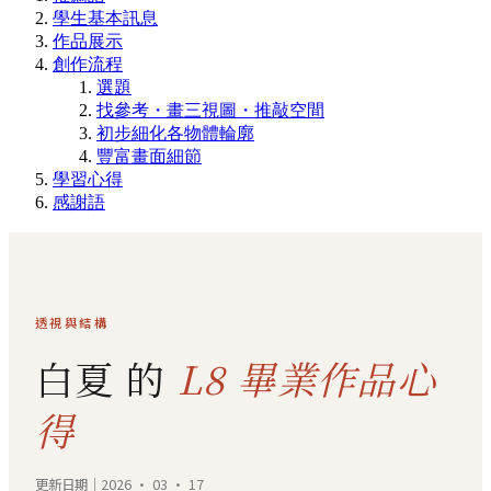
學生基本訊息
作品展示
創作流程
選題
找參考・畫三視圖・推敲空間
初步細化各物體輪廓
豐富畫面細節
學習心得
感謝語
透視與結構
白夏 的
L8 畢業作品心
得
更新日期｜2026 · 03 · 17