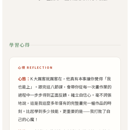
學習心得
心得 REFLECTION
心態：
K 大厲害就厲害在，他真有本事讓你覺得「我
也能上」。跟完這八節課，會帶你從每一次畫作業的
過程中一步步得到正面反饋，確立自信心。毫不誇張
地說，這是我這麼多年僅有的完整畫完一幅作品的時
刻。比起學到多少技能，更重要的是——我打敗了自
己的心魔！