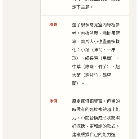
定下主題。
選了很多常見室內綠植參
植物
考，包括盆栽、懸掛吊籃
等，葉片大小也盡量多樣
化：小葉（薄荷、一串
珠）、細長葉（吊蘭）、
中葉（綠蘿、竹芋）、超
大葉（龜背竹、鶴望
蘭）。
原定傢俱很豐富，但畫的
傢俱
時候有的過於複雜超出能
力，中間替換成形狀簡潔
好概括、更和諧的款式。
建議根據自己的能力選