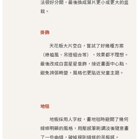
法很好分開，最後換成葉片更小或更大的盆
栽。
掛飾
天花板大片空白，嘗試了好幾種方案
（綠植風、吊燈組合等），效果都不理想。
最後改成白雲星星垂飾，接近畫面中心點、
避免誇張畸變，風格也更貼近兒童主題。
地毯
地板採用人字紋，畫地毯時避開了幾何
線條明顯的風格，用壓感筆刷調淡後隨意畫
了一些曲線，破掉規則線條的呆板感。