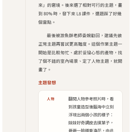
來」的窘境。後來選了相對可行的主題，畫
到 80% 時，發下來 L8 課件，選題踩了好幾
個雷點。
最後被游魚酥老師委婉勸回，建議先做
正常主題再嘗試更高難度。這個作業主題一
開始是比較匆忙、處於妥協心態的產物，找
了個不錯的室內場景、定了人物主題，就開
畫了。
主題發想
翻閱人物參考照片時，看
人物
到孩童造型後腦海中立刻
浮現出兩個小孩的樣子：
妹妹好奇調皮去摸葉子，
哥哥一臉穩重澆花，由此