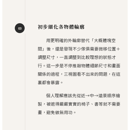
初步細化各物體輪廓
03
用更明確的外輪廓替代「大概體塊空
間」後，還是發現不少傢俱需要微移位置＋
調整尺寸，一直調整到比較理想的狀態才
行。這一步是不停推敲物體細節尺寸和畫面
關係的過程，三視圖看不出來的問題，在這
裏都會暴露。
個人理解應該先從近→中→遠景順序繪
製，被遮得嚴嚴實實的椅子、書等就不需要
畫，避免做無用功。