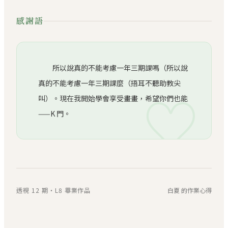
感謝語
所以說真的不能考慮一年三期課嗎（所以說
真的不能考慮一年三期課麼（捂耳不聽助教尖
♡
叫）。現在我開始學會享受畫畫，希望你們也能
——K 門。
透視 12 期・L8 畢業作品
白夏 的作業心得