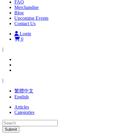
FAQ
Merchandise
Blog
Upcoming Events
Contact Us
Login
0
|
|
繁體中文
English
Articles
Categories
Submit