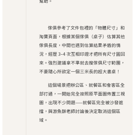
幫助。
傢俱參考了文件包裡的「物體尺寸」和
淘寶頁面，根據某個傢俱（桌子）估算其他
傢俱長度，中間也遇到估算結果矛盾的情
況，經歷 3–4 次互相印證才把所有尺寸圓回
來。強烈建議拿不準就去搜傢俱尺寸範圍，
不要隨心所欲定一個三米長的超大書桌！
這個場景把辦公區、就餐區和會客區全
部打通，一開始完全按照原平面圖佈置三視
圖，出現不少問題——就餐區完全被沙發遮
擋，與游魚酥老師討論後決定取消這個區
域。