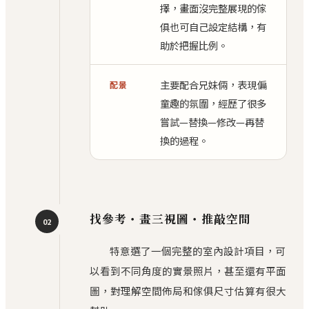
擇，畫面沒完整展現的傢
俱也可自己設定結構，有
助於把握比例。
主要配合兄妹倆，表現偏
配景
童趣的氛圍，經歷了很多
嘗試—替換—修改—再替
換的過程。
找參考・畫三視圖・推敲空間
02
特意選了一個完整的室內設計項目，可
以看到不同角度的實景照片，甚至還有平面
圖，對理解空間佈局和傢俱尺寸估算有很大