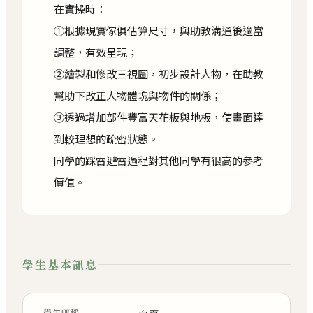
在實操時：
①根據現實傢俱估算尺寸，與助教溝通後適當
調整，有效呈現；
②繪製和修改三視圖，初步設計人物，在助教
幫助下改正人物體塊與物件的關係；
③透過增加部件豐富天花板與地板，使畫面達
到較理想的疏密狀態。
同學的踩雷避雷過程對其他同學有很高的參考
價值。
學生基本訊息
學生暱稱