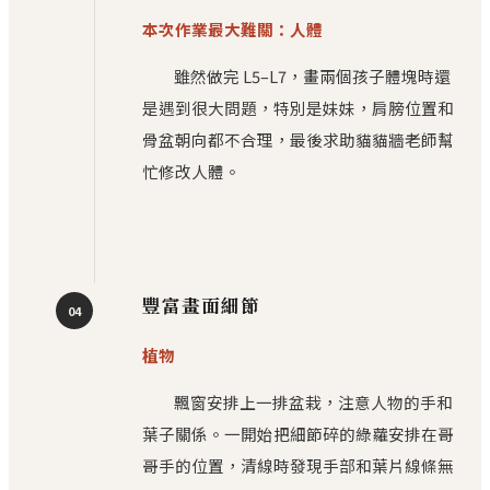
本次作業最大難關：人體
雖然做完 L5–L7，畫兩個孩子體塊時還
是遇到很大問題，特別是妹妹，肩膀位置和
骨盆朝向都不合理，最後求助貓貓牆老師幫
忙修改人體。
豐富畫面細節
04
植物
飄窗安排上一排盆栽，注意人物的手和
葉子關係。一開始把細節碎的綠蘿安排在哥
哥手的位置，清線時發現手部和葉片線條無