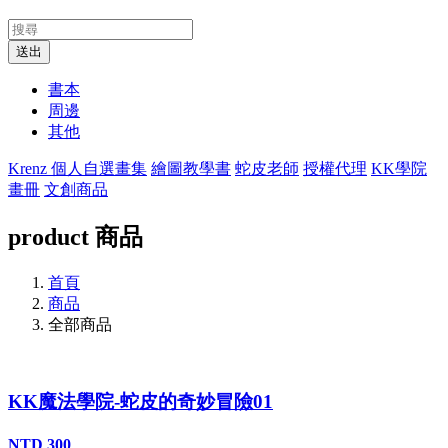
送出
書本
周邊
其他
Krenz 個人自選畫集
繪圖教學書
蛇皮老師
授權代理
KK學院
畫冊
文創商品
product
商品
首頁
商品
全部商品
KK魔法學院-蛇皮的奇妙冒險01
NTD 300