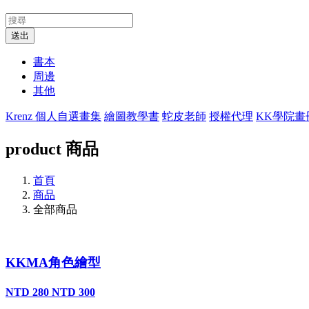
送出
書本
周邊
其他
Krenz 個人自選畫集
繪圖教學書
蛇皮老師
授權代理
KK學院畫
product
商品
首頁
商品
全部商品
KKMA角色繪型
NTD 280
NTD 300