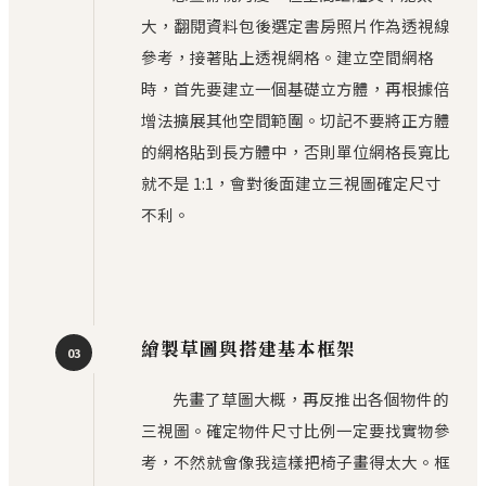
大，翻閱資料包後選定書房照片作為透視線
參考，接著貼上透視網格。建立空間網格
時，首先要建立一個基礎立方體，再根據倍
增法擴展其他空間範圍。切記不要將正方體
的網格貼到長方體中，否則單位網格長寬比
就不是 1:1，會對後面建立三視圖確定尺寸
不利。
繪製草圖與搭建基本框架
03
先畫了草圖大概，再反推出各個物件的
三視圖。確定物件尺寸比例一定要找實物參
考，不然就會像我這樣把椅子畫得太大。框