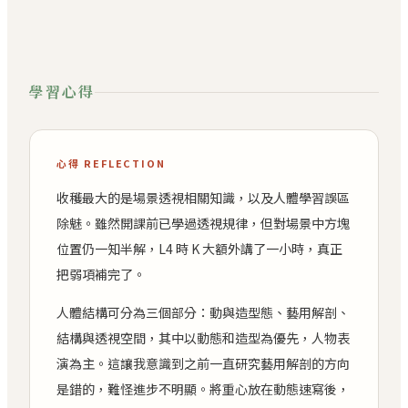
學習心得
心得 REFLECTION
收穫最大的是場景透視相關知識，以及人體學習誤區
除魅。雖然開課前已學過透視規律，但對場景中方塊
位置仍一知半解，L4 時 K 大額外講了一小時，真正
把弱項補完了。
人體結構可分為三個部分：動與造型態、藝用解剖、
結構與透視空間，其中以動態和造型為優先，人物表
演為主。這讓我意識到之前一直研究藝用解剖的方向
是錯的，難怪進步不明顯。將重心放在動態速寫後，