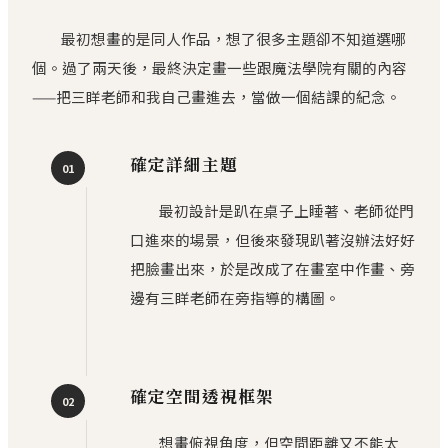
最初想畫的是同人作品，想了很多主題卻不知道選哪
個。過了兩天後，最終決定畫一些跟魔法學院有關的內容
——把三眻老師和我自己畫進去，當做一個結課的紀念。
確定詳細主題
01
最初設計是趴在桌子上睡著、老師從門
口進來的場景，但後來發現趴著沒辦法好好
把臉畫出來，於是改成了在畫室中作畫、旁
邊有三眻老師在旁指導的構圖。
確定空間透視框架
02
想畫俯視角度，但空間距離又不能太