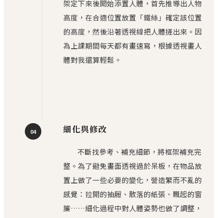
架定下來後開始添置人體，首先推導出人物
高度，在合適位置放置「鐵絲」確定該位置
的高度，然後沿著透視線把人體搓出來。因
為上課期間每天都有畫速寫，根據透視畫人
體對我還算輕鬆。
細化與修改
04
不斷找參考、補充細節，將框架補充完
整。為了避免畫面透視過於呆板，在物品放
置上做了一些必要的變化，營造繁而不亂的
感覺：拉開的抽屜、散落的紙張、飄起的窗
簾……細化過程中對人體姿勢也做了調整，