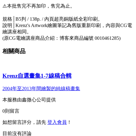
⚠️本批售完不再加印，售完為止。
規格│B5判 / 138p. / 內頁超亮銅版紙全彩印刷。
說明│Krenz's Artwork繪圖筆記為舊版重新印刷，內容與CG電
繪講座相同。
(原CG電繪講座商品介紹：博客來商品編號 0010461285)
相關商品
Krenz自選畫集1-7線稿合輯
2004年至2013年間繪製的純線稿畫集
本服務由鑫微心公司提供
0
則留言
如想留言評分，請先
登入會員
！
目前沒有評論