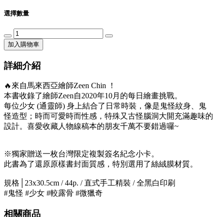
選擇數量
加入購物車
詳細介紹
🔥來自馬來西亞繪師Zeen Chin ！
本書收錄了繪師Zeen自2020年10月的每日繪畫挑戰。
每位少女 (通靈師) 身上結合了日常時裝，像是鬼怪紋身、鬼
怪造型；時而可愛時而性感，特殊又古怪腦洞大開充滿趣味的
設計。喜愛收藏人物線稿本的朋友千萬不要錯過囉~
※獨家贈送一枚台灣限定複製簽名紀念小卡。
此書為了還原原樣書封面質感，特別選用了絲絨膜材質。
規格│23x30.5cm / 44p. / 直式手工精裝 / 全黑白印刷
#鬼怪 #少女 #較露骨 #微獵奇
相關商品