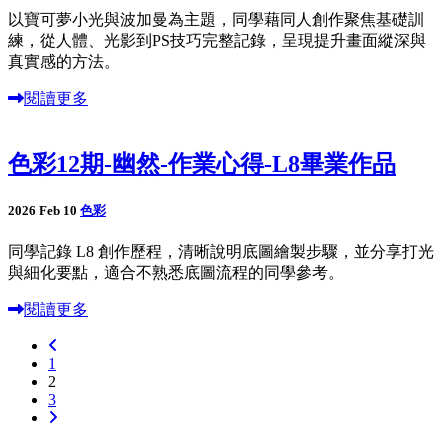
以寶可夢小光與波加曼為主題，同學藉同人創作聚焦基礎訓
練，從人體、光影到PS技巧完整記錄，呈現提升畫面縱深與
真實感的方法。
閱讀更多
色彩12期-幽然-作業心得-L8畢業作品
2026 Feb 10
色彩
同學記錄 L8 創作歷程，清晰說明底圖繪製步驟，並分享打光
與細化要點，適合不熟悉底圖流程的同學參考。
閱讀更多
1
2
3