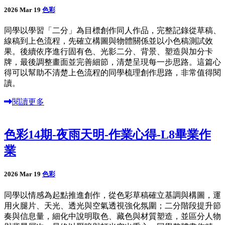
2026 Mar 19
色彩
同學以學習「二分」為目標創作同人作品，完整記錄從草稿、
線稿到上色流程，先確立構圖與物體關係並以小色稿測試效
果。後續依序進行固有色、光影二分、背景、塑造與加分卡
牌，最後調整畫面並完善細節，清楚呈現每一步思路。這篇心
得可以幫助不清楚上色流程的同學梳理創作思路，非常值得閱
讀。
閱讀更多
色彩14期-夜雨天明-作業心得-L8畢業作
業
2026 Mar 19
色彩
同學以情感為起點推進創作，從色彩草稿確立基調與構圖，運
用火腿片、天光、透光與空氣透視強化氛圍；二分階段提升節
奏與信息量，細化中說明取色、藏色與材質塑造，並區分人物