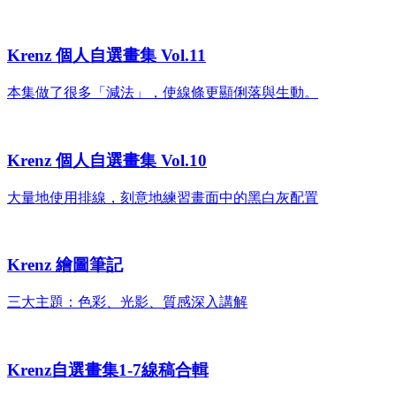
Krenz 個人自選畫集 Vol.11
本集做了很多「減法」，使線條更顯俐落與生動。
Krenz 個人自選畫集 Vol.10
大量地使用排線，刻意地練習畫面中的黑白灰配置
Krenz 繪圖筆記
三大主題：色彩、光影、質感深入講解
Krenz自選畫集1-7線稿合輯